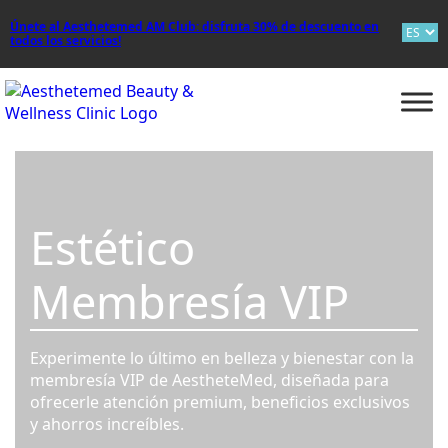
Únete al Aesthetemed AM Club: disfruta 30% de descuento en
todos los servicios!
RESERVA WHATSAPP
Estético
Membresía VIP
Experimente lo último en belleza y bienestar con la
membresía VIP de AestheteMed, diseñada para
ofrecerle atención premium, beneficios exclusivos
y ahorros increíbles.