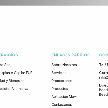
ERVICIOS
ENLACES RÁPIDOS
CO
ed Spa
Sobre Nosotros
Telé
asplante Capilar FUE
Servicios
Corr
info
lud y Bienestar
Promociones
Dire
dicina Alternativa
Productos
Beach
Beach
Aplicación Móvil
Contáctenos