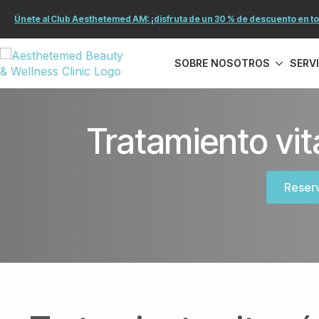
Únete al Club Aesthetemed AM: ¡disfruta de un 30 % de descuento en tod
SOBRE NOSOTROS
SERV
Tratamiento vi
Reser