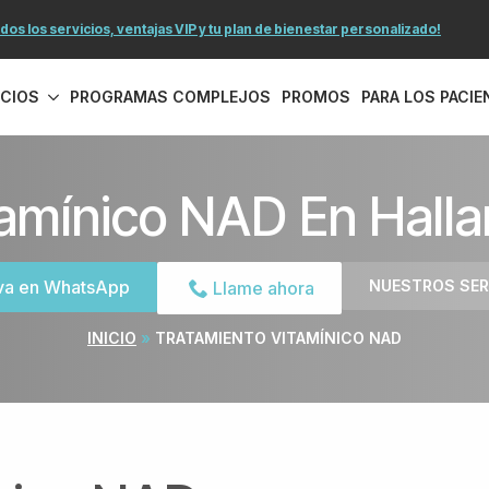
os los servicios, ventajas VIP y tu plan de bienestar personalizado!
ICIOS
PROGRAMAS COMPLEJOS
PROMOS
PARA LOS PACIE
tamínico NAD En Halla
va en WhatsApp
NUESTROS SER
Llame ahora
INICIO
»
TRATAMIENTO VITAMÍNICO NAD