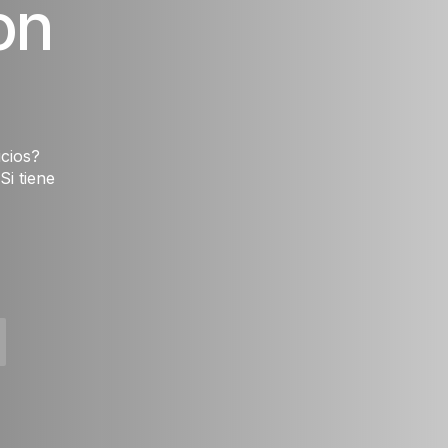
on
icios?
Si tiene