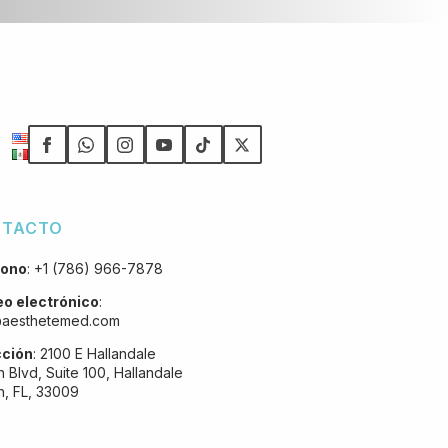
NTACTO
fono
:
+1 (786) 966-7878
eo electrónico
:
@aesthetemed.com
cción
:
2100 E Hallandale
 Blvd, Suite 100, Hallandale
, FL, 33009