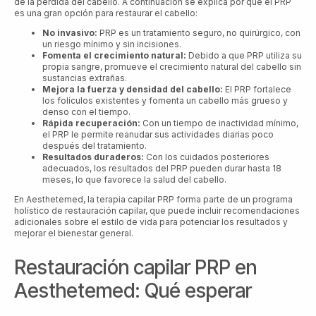
de la pérdida del cabello. A continuación se explica por qué el PRP
es una gran opción para restaurar el cabello:
No invasivo:
PRP es un tratamiento seguro, no quirúrgico, con
un riesgo mínimo y sin incisiones.
Fomenta el crecimiento natural:
Debido a que PRP utiliza su
propia sangre, promueve el crecimiento natural del cabello sin
sustancias extrañas.
Mejora la fuerza y densidad del cabello:
El PRP fortalece
los folículos existentes y fomenta un cabello más grueso y
denso con el tiempo.
Rápida recuperación:
Con un tiempo de inactividad mínimo,
el PRP le permite reanudar sus actividades diarias poco
después del tratamiento.
Resultados duraderos:
Con los cuidados posteriores
adecuados, los resultados del PRP pueden durar hasta 18
meses, lo que favorece la salud del cabello.
En Aesthetemed, la terapia capilar PRP forma parte de un programa
holístico de restauración capilar, que puede incluir recomendaciones
adicionales sobre el estilo de vida para potenciar los resultados y
mejorar el bienestar general.
Restauración capilar PRP en
Aesthetemed: Qué esperar