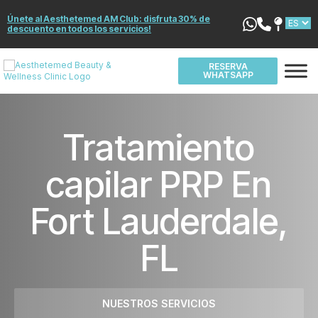
Únete al Aesthetemed AM Club: disfruta 30% de
descuento en todos los servicios!
RESERVA
WHATSAPP
Tratamiento
capilar PRP En
Fort Lauderdale,
FL
NUESTROS SERVICIOS