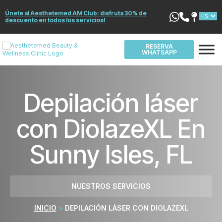
Únete al Aesthetemed AM Club: disfruta 30% de
descuento en todos los servicios!
RESERVA
WHATSAPP
Depilación láser
con DiolazeXL En
Sunny Isles, FL
NUESTROS SERVICIOS
INICIO
»
DEPILACIÓN LÁSER CON DIOLAZEXL